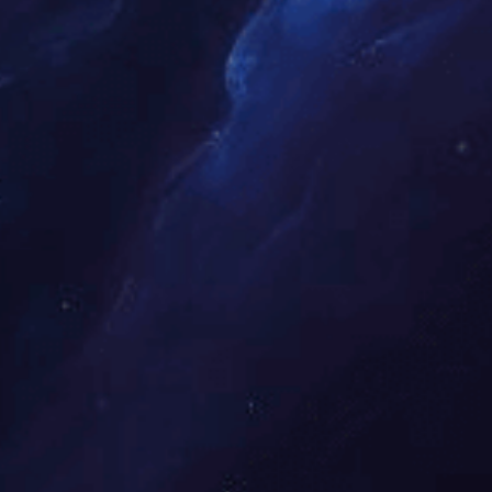
梅西 (Lionel Messi)
勒布朗·詹姆斯
对比赛的理解？
记录，它已经成为了解读比赛逻辑、预测趋势的核心工
真实命中率（TS%）与进攻效率（Offensive
码。
然而，在
6686体育
的数据模型中，我们更注重
预期进球