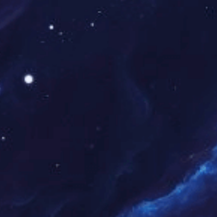
1天前
5.6k
区
NBA专区
、CBA、欧洲篮球联
最快球员数据、季后赛情报与深度
战术拆解
进入专区
球队百科
|
球员百科