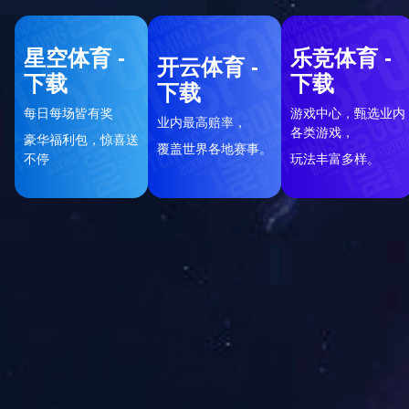
欧洲杯小组赛最新战报：强队表现不尽如人意
随着小组赛进入白热化阶段，多家传统豪强在最近的两场比
赛中表现平平，引发了媒体对战术调整的大讨论...
2小时前
12.5k
世界杯
世界杯数据报告：进球分布与阵型演变趋势分
析
通过对历届世界杯数据的深入挖掘，我们发现现代足球的进
攻节奏正在发生革命性的变化...