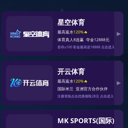
析
体育数据
登录/注册