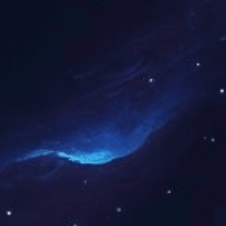
皇家马德里
曼城足球俱乐部
如何利用专业体育数据提升
在现代体育竞技中，数据已经不再仅仅是比赛结果的
具。无论是足球场的控球率与压迫强度，还是篮球场上的
Rating），每一项指标都隐藏着球队战术意图的密
1. 足球数据：从统计到战术的进化
传统的足球统计往往关注进球数、助攻数和黄牌数。