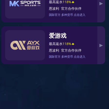
 - 0 拜仁
(12')
意甲
尤文图斯 1 - 0 国际米兰
(完)
赛事积分榜
1. 曼城FC
75 pts
2. 阿森纳
72 pts
3. 利物浦
68 pts
4. 拜仁慕尼黑
65 pts