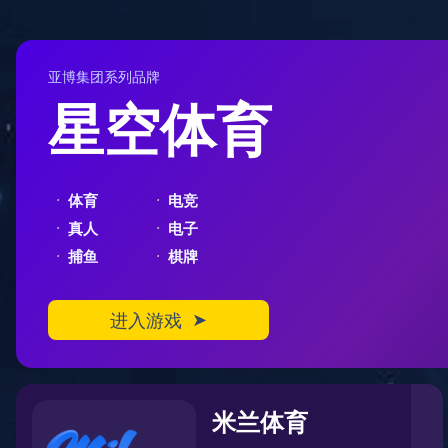
6686体育
首页