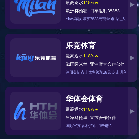
专业深度数据，洞
实时比分
英超
阿森纳 2 - 1 利物浦
(完)
西甲
皇马
实时比分、深度情报、球队百科，为您提供一
热门赛事资讯
查看最新分析
实时数据中心
足球